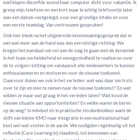
mail klapte diezelfde avond haar computer dicht voor vakantie. Ik
greep mijn telefoon en een kort maar krachtig telefoontje later
was een datum vastgelegd, voor een grondige intake en voor
een eerste teamdag. Van vertrouwen gesproken!
Ook hier bleek na het uitgebreide kennismakingsgesprek dat er
wel wat meer aan de hand was dan een mistige richting. We
kregen het mandaat om vol aan de slag te gaan met de dynamiek
in het team om helderheid en eensgezindheid te realiseren over
de te volgen richting om vandaaruit alle medewerkers te kunnen
enthousiasmeren en motiveren voor de nieuwe toekomst.
Daarvoor doken we ook in het verleden: wat was daar om trots
over te zijn en mee te nemen naar de nieuwe toekomst? En wat
wilden ze maar wat graag in het verleden laten? Wat bood de
nieuwe situatie aan opportuniteiten? En welke waren de beren
op de weg? In mindset én in praktische struikelblokken want de
shift van kleine KMO naar integratie in een multinational had
best wel wat voeten in de aarde. We nodigden regelmatig uit tot
reflectie (Core Learning bij Hawkins), tot benoemen van