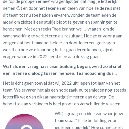
de “op de proppen ermee”-vragenlijst (en dat mag je letterlijk
nemen 😉) en door het tekenen en delen van hoe ze de reis met
dit team tot nu toe hadden ervaren, vonden de teamleden de
moed om zichzelf een stukje bloot te geven en spanningen te
benoemen. Met een reeks “hoe kunnen we …-vragen” om de
samenwerking te verbeteren als resultaat. Hoe ze er voor gaan
zorgen dat het teamdoel helder en door iedereen gedragen
wordt en hoe ze elkaar nog beter gaan leren kennen, zijn de
vragen waar ze in 2022 eerst mee aan de slag gaan.
Wat als een vraag naar teambuilding begon, werd zo al snel
een intense dialoog tussen mensen. Teamcoaching dus…
Het is écht geen toeval dat wij 2022 uitriepen tot jaar van het
team. We ervaren het als een noodzaak, nu teamleden nog steeds
letterlijk weg van elkaar naarstig timmeren aan de weg. De
behoefte aan verbinden is heel groot op verschillende vlakken.
Wil jij graag een idee van waar jouw
team staat? Is de bedoeling voor
iedereen duidelijk? Hoe connecteert