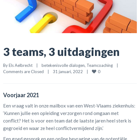
3 teams, 3 uitdagingen
By 
Els Aelbrecht
|
betekenisvolle dialogen
, 
Teamcoaching
|
0
Comments are Closed
|
31 januari, 2022    
|
Voorjaar 2021
Een vraag valt in onze mailbox van een West-Vlaams ziekenhuis:
‘Kunnen jullie een opleiding verzorgen rond omgaan met
conflict? Het is voor een team dat de laatste jaren heel sterk is
gegroeid en waar ze heel conflictvermijdend zijn.’
Een goed gesprek en een online bevraging van de potentiële