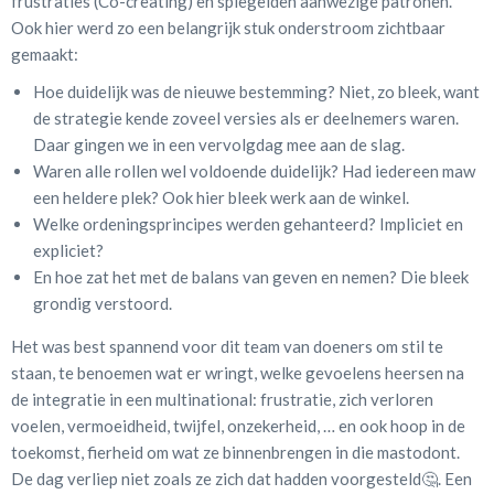
frustraties (Co-creating) en spiegelden aanwezige patronen.
Ook hier werd zo een belangrijk stuk onderstroom zichtbaar
gemaakt:
Hoe duidelijk was de nieuwe bestemming? Niet, zo bleek, want
de strategie kende zoveel versies als er deelnemers waren.
Daar gingen we in een vervolgdag mee aan de slag.
Waren alle rollen wel voldoende duidelijk? Had iedereen maw
een heldere plek? Ook hier bleek werk aan de winkel.
Welke ordeningsprincipes werden gehanteerd? Impliciet en
expliciet?
En hoe zat het met de balans van geven en nemen? Die bleek
grondig verstoord.
Het was best spannend voor dit team van doeners om stil te
staan, te benoemen wat er wringt, welke gevoelens heersen na
de integratie in een multinational: frustratie, zich verloren
voelen, vermoeidheid, twijfel, onzekerheid, … en ook hoop in de
toekomst, fierheid om wat ze binnenbrengen in die mastodont.
De dag verliep niet zoals ze zich dat hadden voorgesteld🤔. Een