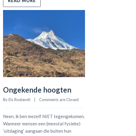
READ MORE
Ongekende hoogten
By 
Els Roelandt
    |    
Comments are Closed
Neen, ik ben mezelf NIET tegengekomen.
Wanneer mensen een (meestal fysieke)
‘uitdaging’ aangaan die buiten hun