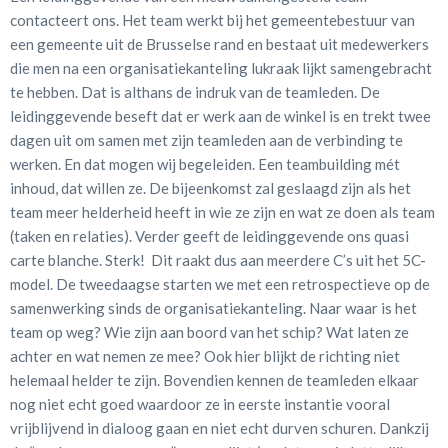
contacteert ons. Het team werkt bij het gemeentebestuur van
een gemeente uit de Brusselse rand en bestaat uit medewerkers
die men na een organisatiekanteling lukraak lijkt samengebracht
te hebben. Dat is althans de indruk van de teamleden. De
leidinggevende beseft dat er werk aan de winkel is en trekt twee
dagen uit om samen met zijn teamleden aan de verbinding te
werken. En dat mogen wij begeleiden. Een teambuilding mét
inhoud, dat willen ze. De bijeenkomst zal geslaagd zijn als het
team meer helderheid heeft in wie ze zijn en wat ze doen als team
(taken en relaties). Verder geeft de leidinggevende ons quasi
carte blanche. Sterk! Dit raakt dus aan meerdere C’s uit het 5C-
model. De tweedaagse starten we met een retrospectieve op de
samenwerking sinds de organisatiekanteling. Naar waar is het
team op weg? Wie zijn aan boord van het schip? Wat laten ze
achter en wat nemen ze mee? Ook hier blijkt de richting niet
helemaal helder te zijn. Bovendien kennen de teamleden elkaar
nog niet echt goed waardoor ze in eerste instantie vooral
vrijblijvend in dialoog gaan en niet echt durven schuren. Dankzij