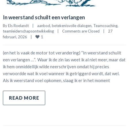
In weerstand schuilt een verlangen
By 
Els Roelandt
|
aanbod
, 
betekenisvolle dialogen
, 
Teamcoaching
, 
teamleiderschapsontwikkeling
|
Comments are Closed
|
27 
1
februari, 2026    
|
(en het is vaak de motor tot verandering) “In weerstand schuilt
een verlangen …”. Waar ik de zin las weet ik al niet meer, maar dat
ik hem onmiddellijk wilde neerschrijven omdat hij precies
verwoordde wat ik voel wanneer ik getriggerd wordt, dat wel.
Als ik weerstand voel opkomen, slaag ik er in het moment
READ MORE